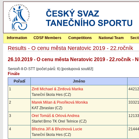
Information
CDSF Members
Competitions
National Team
Sect
Results - O cenu města Neratovic 2019 - 22.ročník
26.10.2019 - O cenu města Neratovic 2019 - 22.ročník - 
Senioři-II-D-STT (počet párů: 6) [postupová soutěž]
Finále
Pořadí
Jméno
1
Zintl Michael & Zintlová Marika
44212
Taneční škola Hes (CZ)
2
Marek Milan & Pivoňková Monika
33321
KAT Zbraslav (CZ)
3
Orel Tomáš & Orlová Andrea
12133
Starlet Brno TK Orel Telnice (CZ)
4
Březina Jiří & Březinová Lucie
21444
Taneční škola Hes (CZ)