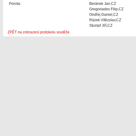
Porota:
Beránek Jan,CZ
Gregoriades Filip,CZ
Ondřej Daniel,CZ
Rázek Vítězslav,CZ
Stumpf Jiří,CZ
ZPĚT na zobrazení protokolu soutěže