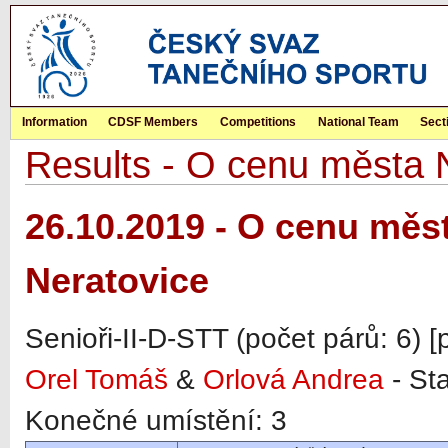
Information
CDSF Members
Competitions
National Team
Sect
Results - O cenu města N
26.10.2019 - O cenu měst
Neratovice
Senioři-II-D-STT (počet párů: 6) 
Orel Tomáš
&
Orlová Andrea
- Sta
Konečné umístění: 3