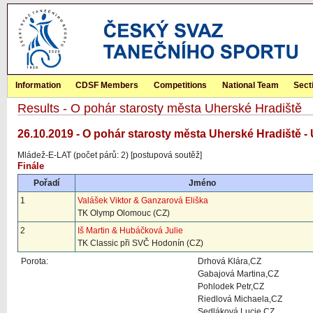
Information
CDSF Members
Competitions
National Team
Sect
Results - O pohár starosty města Uherské Hradiště
26.10.2019 - O pohár starosty města Uherské Hradiště -
Mládež-E-LAT (počet párů: 2) [postupová soutěž]
Finále
Pořadí
Jméno
1
Valášek Viktor & Ganzarová Eliška
TK Olymp Olomouc (CZ)
2
Iš Martin & Hubáčková Julie
TK Classic při SVČ Hodonín (CZ)
Porota:
Drhová Klára,CZ
Gabajová Martina,CZ
Pohlodek Petr,CZ
Riedlová Michaela,CZ
Sedláková Lucie,CZ