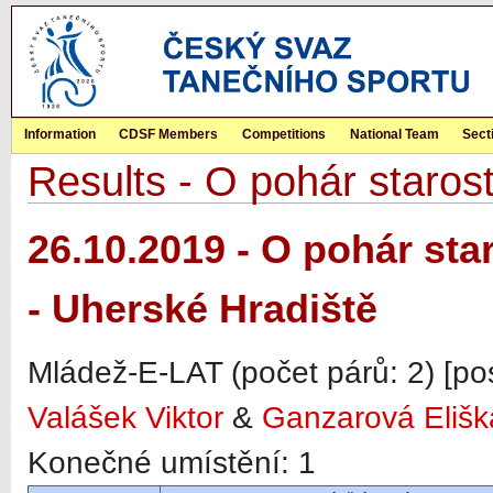
Information
CDSF Members
Competitions
National Team
Sect
Results - O pohár staros
26.10.2019 - O pohár st
- Uherské Hradiště
Mládež-E-LAT (počet párů: 2) [po
Valášek Viktor
&
Ganzarová Elišk
Konečné umístění: 1