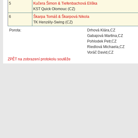
5
Kučera Šimon & Tiefenbachová Eliška
KST Quick Olomouc (CZ)
6
Škarpa Tomáš & Škarpová Nikola
TK Henzély-Swing (CZ)
Porota:
Drhová Klára,CZ
Gabajová Martina,CZ
Pohlodek Petr,CZ
Riedlová Michaela,CZ
Voráč David,CZ
ZPĚT na zobrazení protokolu soutěže