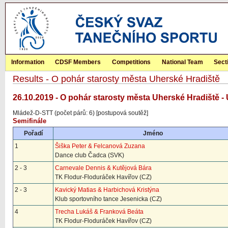
Information
CDSF Members
Competitions
National Team
Sect
Results - O pohár starosty města Uherské Hradiště
26.10.2019 - O pohár starosty města Uherské Hradiště -
Mládež-D-STT (počet párů: 6) [postupová soutěž]
Semifinále
Pořadí
Jméno
1
Šiška Peter & Felcanová Zuzana
Dance club Čadca (SVK)
2 - 3
Carnevale Dennis & Kutějová Bára
TK Flodur-Floduráček Havířov (CZ)
2 - 3
Kavický Matias & Harbichová Kristýna
Klub sportovního tance Jesenicka (CZ)
4
Trecha Lukáš & Franková Beáta
TK Flodur-Floduráček Havířov (CZ)