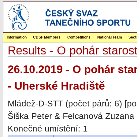
Information
CDSF Members
Competitions
National Team
Sect
Results - O pohár staros
26.10.2019 - O pohár st
- Uherské Hradiště
Mládež-D-STT (počet párů: 6) [p
Šiška Peter & Felcanová Zuzana
Konečné umístění: 1