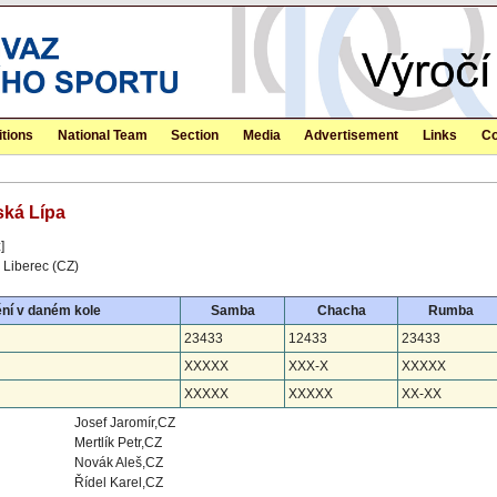
tions
National Team
Section
Media
Advertisement
Links
Co
ská Lípa
]
 Liberec (CZ)
ní v daném kole
Samba
Chacha
Rumba
23433
12433
23433
XXXXX
XXX-X
XXXXX
XXXXX
XXXXX
XX-XX
Josef Jaromír,CZ
Mertlík Petr,CZ
Novák Aleš,CZ
Řídel Karel,CZ