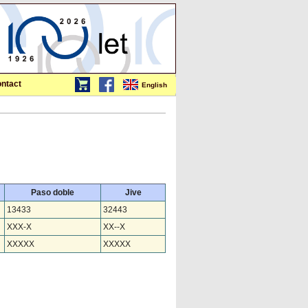
ntact
English
Paso doble
Jive
13433
32443
XXX-X
XX--X
XXXXX
XXXXX