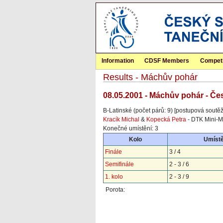
Information
CDSF Members
Competi
Results - Máchův pohár
08.05.2001 - Máchův pohár - Če
B-Latinské (počet párů: 9) [postupová soutěž
Kracík Michal
&
Kopecká Petra
- DTK Mini-M
Konečné umístění: 3
Kolo
Umístě
Finále
3 / 4
Semifinále
2 - 3 / 6
1. kolo
2 - 3 / 9
Porota: