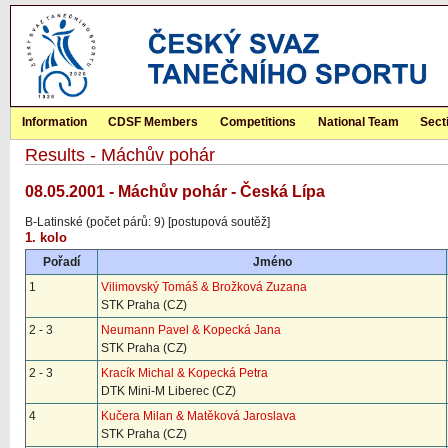
Information
CDSF Members
Competitions
National Team
Sect
Results - Máchův pohár
08.05.2001 - Máchův pohár - Česká Lípa
B-Latinské (počet párů: 9) [postupová soutěž]
1. kolo
Pořadí
Jméno
1
Vilimovský Tomáš & Brožková Zuzana
STK Praha (CZ)
2 - 3
Neumann Pavel & Kopecká Jana
STK Praha (CZ)
2 - 3
Kracík Michal & Kopecká Petra
DTK Mini-M Liberec (CZ)
4
Kučera Milan & Matěková Jaroslava
STK Praha (CZ)