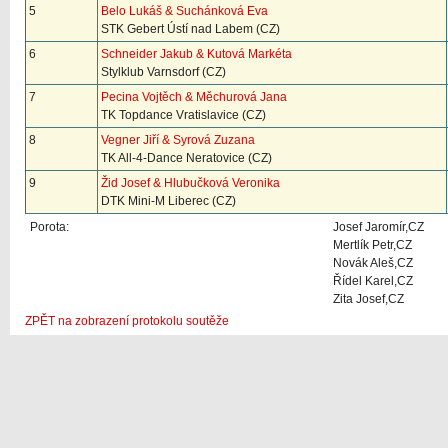
5
Belo Lukáš & Suchánková Eva
STK Gebert Ústí nad Labem (CZ)
6
Schneider Jakub & Kutová Markéta
Stylklub Varnsdorf (CZ)
7
Pecina Vojtěch & Měchurová Jana
TK Topdance Vratislavice (CZ)
8
Vegner Jiří & Syrová Zuzana
TK All-4-Dance Neratovice (CZ)
9
Žid Josef & Hlubučková Veronika
DTK Mini-M Liberec (CZ)
Porota:
Josef Jaromír,CZ
Mertlík Petr,CZ
Novák Aleš,CZ
Řídel Karel,CZ
Zita Josef,CZ
ZPĚT na zobrazení protokolu soutěže