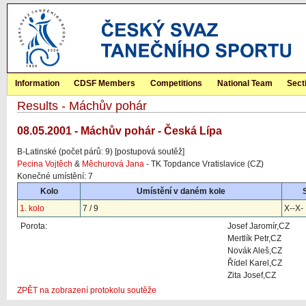
Information
CDSF Members
Competitions
National Team
Sect
Results - Máchův pohár
08.05.2001 - Máchův pohár - Česká Lípa
B-Latinské (počet párů: 9) [postupová soutěž]
Pecina Vojtěch
&
Měchurová Jana
- TK Topdance Vratislavice (CZ)
Konečné umístění: 7
Kolo
Umístění v daném kole
1. kolo
7 / 9
X--X-
Porota:
Josef Jaromír,CZ
Mertlík Petr,CZ
Novák Aleš,CZ
Řídel Karel,CZ
Zita Josef,CZ
ZPĚT na zobrazení protokolu soutěže