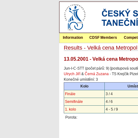
Information
CDSF Members
Competi
Results - Velká cena Metropol
13.05.2001 - Velká cena Metrop
Jun-I-C-STT (počet párů: 9) [postupová sout
Ulrych Jiří
&
Černá Zuzana
- TS Krejčík Plze
Konečné umístění: 3
Kolo
Umíst
Finále
3 / 4
Semifinále
4 / 6
1. kolo
4 - 5 / 9
Porota: