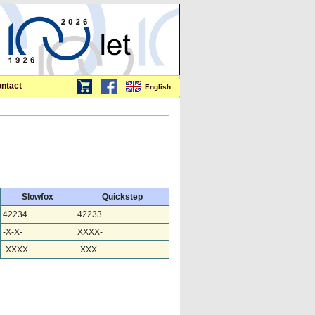
ntact
English
Slowfox
Quickstep
42234
42233
-X-X-
XXXX-
-XXXX
-XXX-