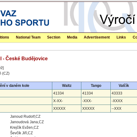
tions
National Team
Section
Media
Advertisement
Links
Co
ol - České Budějovice
ěž]
ň (CZ)
ění v daném kole
Waltz
Tango
Valčík
41334
41334
43333
X-XX-
-XXX-
-XXXX
XXXXX
XXXXX
--XXX
Janoud Rudolf,CZ
Janoudová Jana,CZ
Krejčík Evžen,CZ
Ševčík Jiří,CZ