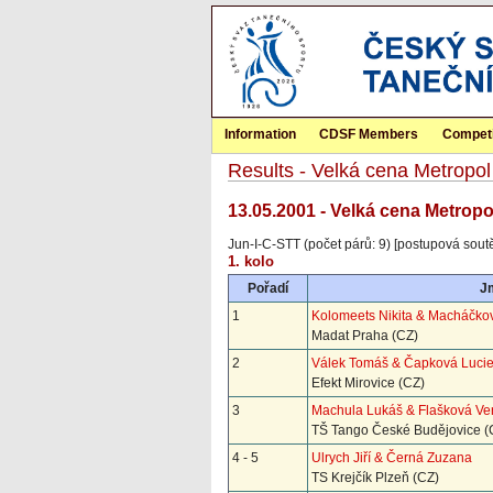
Information
CDSF Members
Competi
Results - Velká cena Metropol
13.05.2001 - Velká cena Metrop
Jun-I-C-STT (počet párů: 9) [postupová sout
1. kolo
Pořadí
J
1
Kolomeets Nikita & Macháčko
Madat Praha (CZ)
2
Válek Tomáš & Čapková Luci
Efekt Mirovice (CZ)
3
Machula Lukáš & Flašková Ve
TŠ Tango České Budějovice (
4 - 5
Ulrych Jiří & Černá Zuzana
TS Krejčík Plzeň (CZ)