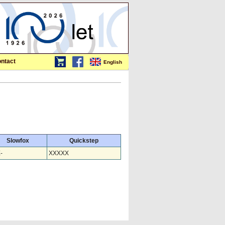
ntact
English
Slowfox
Quickstep
X-
XXXXX