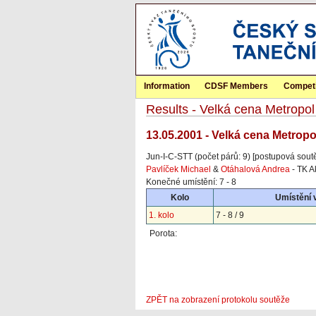
Information
CDSF Members
Competi
Results - Velká cena Metropol
13.05.2001 - Velká cena Metrop
Jun-I-C-STT (počet párů: 9) [postupová sout
Pavlíček Michael
&
Otáhalová Andrea
- TK A
Konečné umístění: 7 - 8
Kolo
Umístění 
1. kolo
7 - 8 / 9
Porota:
ZPĚT na zobrazení protokolu soutěže