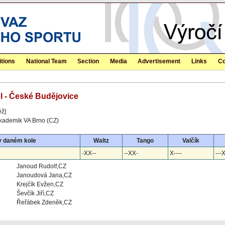
tions
National Team
Section
Media
Advertisement
Links
Co
ol - České Budějovice
ěž]
kademik VA Brno (CZ)
v daném kole
Waltz
Tango
Valčík
-XX--
--XX-
X----
---
Janoud Rudolf,CZ
Janoudová Jana,CZ
Krejčík Evžen,CZ
Ševčík Jiří,CZ
Řeřábek Zdeněk,CZ