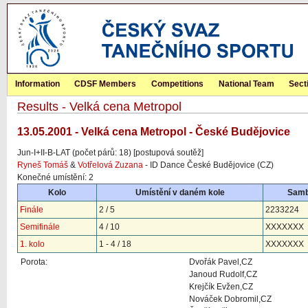
Information
CDSF Members
Competitions
National Team
Sect
Results - Velká cena Metropol
13.05.2001 - Velká cena Metropol - České Budějovice
Jun-I+II-B-LAT (počet párů: 18) [postupová soutěž]
Ryneš Tomáš
&
Votřelová Zuzana
- ID Dance České Budějovice (CZ)
Konečné umístění: 2
Kolo
Umístění v daném kole
Sam
Finále
2 / 5
2233224
Semifinále
4 / 10
XXXXXXX
1. kolo
1 - 4 / 18
XXXXXXX
Porota:
Dvořák Pavel,CZ
Janoud Rudolf,CZ
Krejčík Evžen,CZ
Nováček Dobromil,CZ