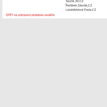
Ševčík Jiří,CZ
Řeřábek Zdeněk,CZ
Landsfeldová Pavla,CZ
ZPĚT na zobrazení protokolu soutěže