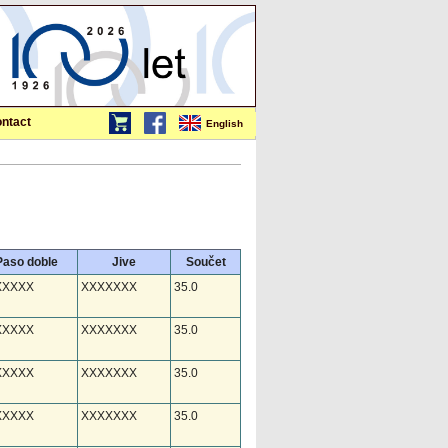
ntact
English
Paso doble
Jive
Součet
XXXXX
XXXXXXX
35.0
XXXXX
XXXXXXX
35.0
XXXXX
XXXXXXX
35.0
XXXXX
XXXXXXX
35.0