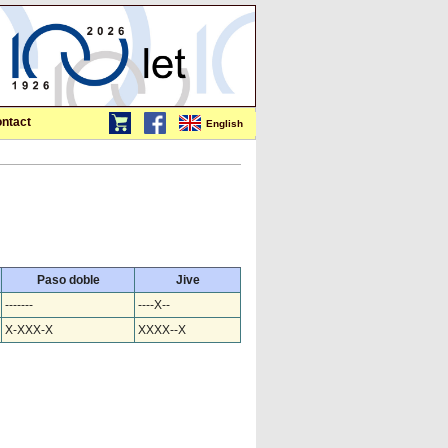
ntact
English
Paso doble
Jive
-------
----X--
X-XXX-X
XXXX--X