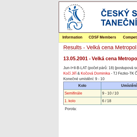
Information
CDSF Members
Competi
Results - Velká cena Metropol
13.05.2001 - Velká cena Metrop
Jun-I+II-B-LAT (počet párů: 18) [postupová s
Kočí Jiří
&
Kočová Dominika
- TJ Fezko-TK Čt
Konečné umístění: 9 - 10
Kolo
Umístění
Semifinále
9 - 10 / 10
1. kolo
6 / 18
Porota: