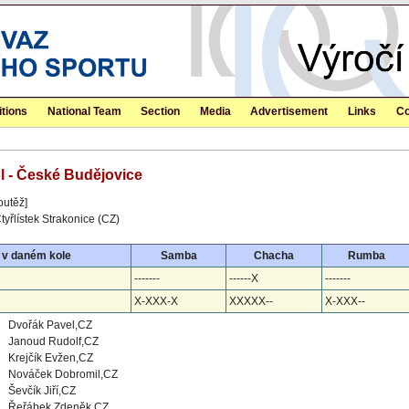
tions
National Team
Section
Media
Advertisement
Links
Co
ol - České Budějovice
outěž]
yřlístek Strakonice (CZ)
 v daném kole
Samba
Chacha
Rumba
-------
------X
-------
X-XXX-X
XXXXX--
X-XXX--
Dvořák Pavel,CZ
Janoud Rudolf,CZ
Krejčík Evžen,CZ
Nováček Dobromil,CZ
Ševčík Jiří,CZ
Řeřábek Zdeněk,CZ