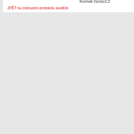
Kosmák Václav,CZ
ZPĚT na zobrazení protokolu soutěže