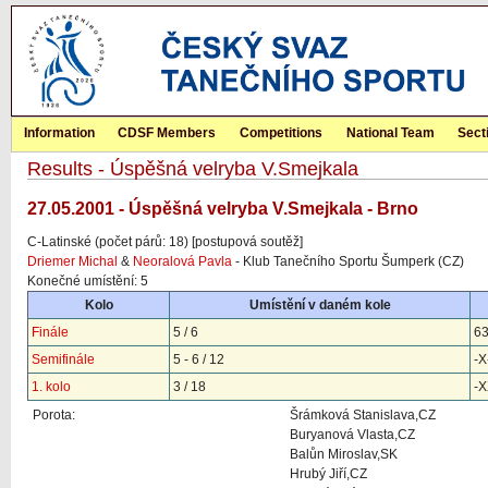
Information
CDSF Members
Competitions
National Team
Sect
Results - Úspěšná velryba V.Smejkala
27.05.2001 - Úspěšná velryba V.Smejkala - Brno
C-Latinské (počet párů: 18) [postupová soutěž]
Driemer Michal
&
Neoralová Pavla
- Klub Tanečního Sportu Šumperk (CZ)
Konečné umístění: 5
Kolo
Umístění v daném kole
Finále
5 / 6
6
Semifinále
5 - 6 / 12
-X
1. kolo
3 / 18
-
Porota:
Šrámková Stanislava,CZ
Buryanová Vlasta,CZ
Balůn Miroslav,SK
Hrubý Jiří,CZ