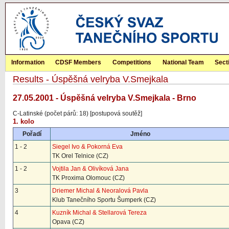
Information
CDSF Members
Competitions
National Team
Sect
Results - Úspěšná velryba V.Smejkala
27.05.2001 - Úspěšná velryba V.Smejkala - Brno
C-Latinské (počet párů: 18) [postupová soutěž]
1. kolo
Pořadí
Jméno
1 - 2
Siegel Ivo & Pokorná Eva
TK Orel Telnice (CZ)
1 - 2
Vojtila Jan & Olivíková Jana
TK Proxima Olomouc (CZ)
3
Driemer Michal & Neoralová Pavla
Klub Tanečního Sportu Šumperk (CZ)
4
Kuzník Michal & Stellarová Tereza
Opava (CZ)