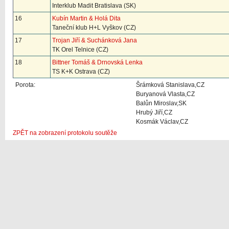
Interklub Madit Bratislava (SK)
16
Kubín Martin & Holá Dita
Taneční klub H+L Vyškov (CZ)
17
Trojan Jiří & Suchánková Jana
TK Orel Telnice (CZ)
18
Bittner Tomáš & Drnovská Lenka
TS K+K Ostrava (CZ)
Porota:
Šrámková Stanislava,CZ
Buryanová Vlasta,CZ
Balůn Miroslav,SK
Hrubý Jiří,CZ
Kosmák Václav,CZ
ZPĚT na zobrazení protokolu soutěže