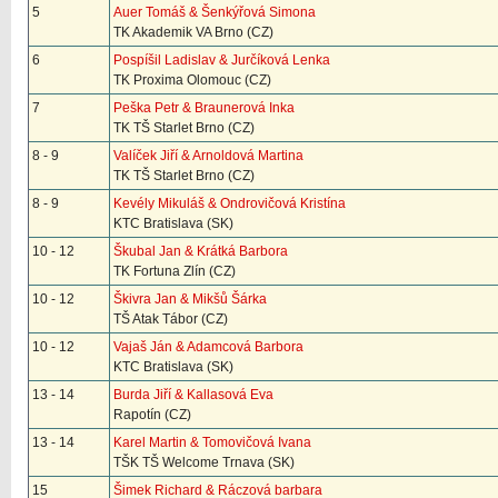
5
Auer Tomáš & Šenkýřová Simona
TK Akademik VA Brno (CZ)
6
Pospíšil Ladislav & Jurčíková Lenka
TK Proxima Olomouc (CZ)
7
Peška Petr & Braunerová Inka
TK TŠ Starlet Brno (CZ)
8 - 9
Valíček Jiří & Arnoldová Martina
TK TŠ Starlet Brno (CZ)
8 - 9
Kevély Mikuláš & Ondrovičová Kristína
KTC Bratislava (SK)
10 - 12
Škubal Jan & Krátká Barbora
TK Fortuna Zlín (CZ)
10 - 12
Škivra Jan & Mikšů Šárka
TŠ Atak Tábor (CZ)
10 - 12
Vajaš Ján & Adamcová Barbora
KTC Bratislava (SK)
13 - 14
Burda Jiří & Kallasová Eva
Rapotín (CZ)
13 - 14
Karel Martin & Tomovičová Ivana
TŠK TŠ Welcome Trnava (SK)
15
Šimek Richard & Ráczová barbara