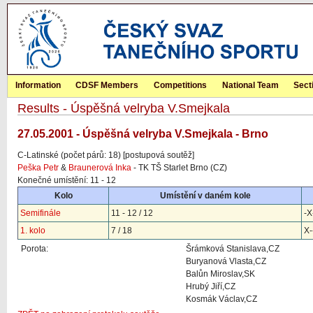
Information
CDSF Members
Competitions
National Team
Sect
Results - Úspěšná velryba V.Smejkala
27.05.2001 - Úspěšná velryba V.Smejkala - Brno
C-Latinské (počet párů: 18) [postupová soutěž]
Peška Petr
&
Braunerová Inka
- TK TŠ Starlet Brno (CZ)
Konečné umístění: 11 - 12
Kolo
Umístění v daném kole
Semifinále
11 - 12 / 12
-X
1. kolo
7 / 18
X-
Porota:
Šrámková Stanislava,CZ
Buryanová Vlasta,CZ
Balůn Miroslav,SK
Hrubý Jiří,CZ
Kosmák Václav,CZ