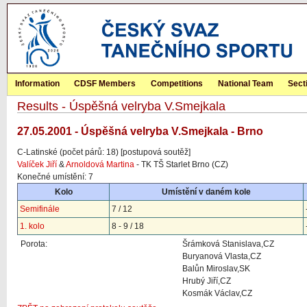
Information
CDSF Members
Competitions
National Team
Sect
Results - Úspěšná velryba V.Smejkala
27.05.2001 - Úspěšná velryba V.Smejkala - Brno
C-Latinské (počet párů: 18) [postupová soutěž]
Valíček Jiří
&
Arnoldová Martina
- TK TŠ Starlet Brno (CZ)
Konečné umístění: 7
Kolo
Umístění v daném kole
Semifinále
7 / 12
1. kolo
8 - 9 / 18
Porota:
Šrámková Stanislava,CZ
Buryanová Vlasta,CZ
Balůn Miroslav,SK
Hrubý Jiří,CZ
Kosmák Václav,CZ