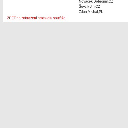
Nováček Dobromil,CZ
Ševčík Jiří,CZ
Zdun Michal,PL
ZPĚT na zobrazení protokolu soutěže