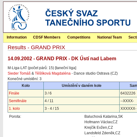
Information
CDSF Members
Competitions
National Team
Sect
Results - GRAND PRIX
14.09.2002 - GRAND PRIX - DK Ústí nad Labem
M-Liga-LAT (počet párů: 15) [taneční liga]
Sieder Tomáš
&
Těšlíková Magdaléna
- Dance studio Ostrava (CZ)
Konečné umístění: 3
Kolo
Umístění v daném kole
Sam
Finále
3 / 6
6432226
Semifinále
4 / 11
--XXXX-
1. kolo
3 - 4 / 15
XXXXXX-
Porota:
Baluchová Katarina,SK
Hofmann Václav,CZ
Krejčík Evžen,CZ
Landsfeld Zdeněk,CZ