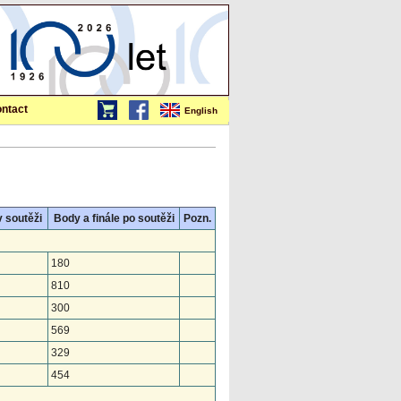
ntact
English
v soutěži
Body a finále po soutěži
Pozn.
180
810
300
569
329
454