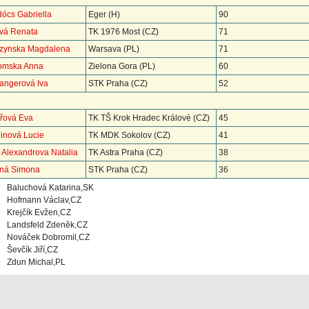
dócs Gabriella
Eger (H)
90
ová Renata
TK 1976 Most (CZ)
71
szynska Magdalena
Warsava (PL)
71
omska Anna
Zielona Gora (PL)
60
Langerová Iva
STK Praha (CZ)
52
ířová Eva
TK TŠ Krok Hradec Králové (CZ)
45
inová Lucie
TK MDK Sokolov (CZ)
41
& Alexandrova Natalia
TK Astra Praha (CZ)
38
rná Simona
STK Praha (CZ)
36
Baluchová Katarina,SK
Hofmann Václav,CZ
Krejčík Evžen,CZ
Landsfeld Zdeněk,CZ
Nováček Dobromil,CZ
Ševčík Jiří,CZ
Zdun Michal,PL