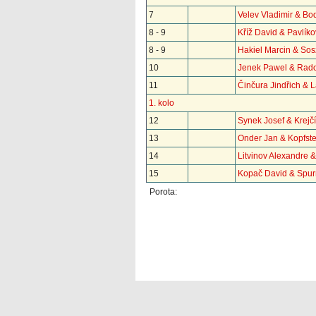
7
Velev Vladimir & Bo
8 - 9
Kříž David & Pavlík
8 - 9
Hakiel Marcin & So
10
Jenek Pawel & Rad
11
Činčura Jindřich & 
1. kolo
12
Synek Josef & Krejč
13
Onder Jan & Kopfste
14
Litvinov Alexandre 
15
Kopač David & Spu
Porota: