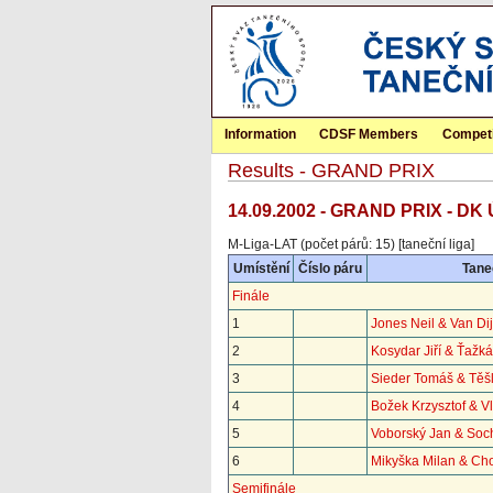
Information
CDSF Members
Competi
Results - GRAND PRIX
14.09.2002 - GRAND PRIX - DK 
M-Liga-LAT (počet párů: 15) [taneční liga]
Umístění
Číslo páru
Tane
Finále
1
Jones Neil & Van Di
2
Kosydar Jiří & Ťažk
3
Sieder Tomáš & Těš
4
Božek Krzysztof & V
5
Voborský Jan & Soc
6
Mikyška Milan & Ch
Semifinále