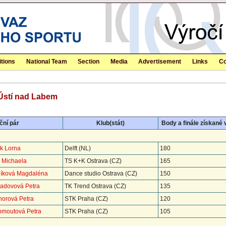
tions
National Team
Section
Media
Advertisement
Links
Co
Ústí nad Labem
ční pár
Klub(stát)
Body a finále získané 
jk Lorna
Delft (NL)
180
á Michaela
TS K+K Ostrava (CZ)
165
líková Magdaléna
Dance studio Ostrava (CZ)
150
ladovová Petra
TK Trend Ostrava (CZ)
135
horová Petra
STK Praha (CZ)
120
omoutová Petra
STK Praha (CZ)
105