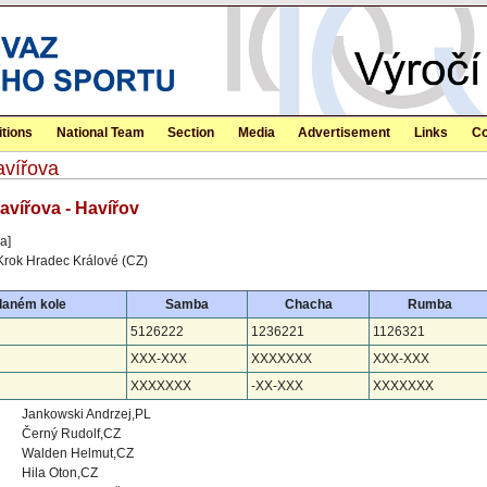
tions
National Team
Section
Media
Advertisement
Links
Co
avířova
avířova - Havířov
a]
Krok Hradec Králové (CZ)
daném kole
Samba
Chacha
Rumba
5126222
1236221
1126321
XXX-XXX
XXXXXXX
XXX-XXX
XXXXXXX
-XX-XXX
XXXXXXX
Jankowski Andrzej,PL
Černý Rudolf,CZ
Walden Helmut,CZ
Hila Oton,CZ