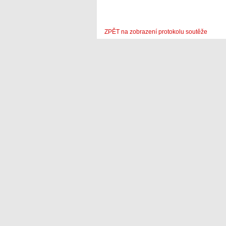
ZPĚT na zobrazení protokolu soutěže