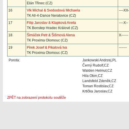
Elán Třinec (CZ)
16
Vlk Michal & Svobodová Michaela
----XX
TK All-4-Dance Neratovice (CZ)
17
Filip Jaroslav & Klapková Aneta
----X--
TK Bonstep Hradec Králové (CZ)
18
Šimáček Petr & Šišmová Alena
X------
TK Proxima Olomouc (CZ)
19
Pírek Josef & Pikalová Iva
-------
TK Proxima Olomouc (CZ)
Porota:
Jankowski Andrzej,PL
Černý Rudolf,CZ
Walden Helmut,CZ
Hila Oton,CZ
Landsfeld Zdeněk,CZ
Toman Rostislav,CZ
Krtička Jaroslav,CZ
ZPĚT na zobrazení protokolu soutěže