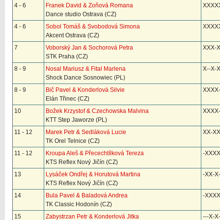
4 - 6
Franek David & Zoňová Romana
XXXX
Dance studio Ostrava (CZ)
4 - 6
Sobol Tomáš & Svobodová Simona
XXXX
Akcent Ostrava (CZ)
7
Voborský Jan & Sochorová Petra
XXX-X
STK Praha (CZ)
8 - 9
Nosal Mariusz & Fital Marlena
X--X-
Shock Dance Sosnowiec (PL)
8 - 9
Bič Pavel & Konderlová Silvie
XXXX-
Elán Třinec (CZ)
10
Božek Krzystof & Czechowska Malvina
XXXX-
KTT Step Jaworze (PL)
11 - 12
Marek Petr & Sedláková Lucie
XX-XX
TK Orel Telnice (CZ)
11 - 12
Kroupa Aleš & Přecechtílková Tereza
-XXX
KTS Reflex Nový Jičín (CZ)
13
Lysáček Ondřej & Horutová Martina
-XX-X
KTS Reflex Nový Jičín (CZ)
14
Bula Pavel & Baladová Andrea
-XXX
TK Classic Hodonín (CZ)
15
Zabystrzan Petr & Konderlová Jitka
---X-X