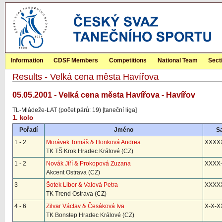
Information
CDSF Members
Competitions
National Team
Sect
Results - Velká cena města Havířova
05.05.2001 - Velká cena města Havířova - Havířov
TL-Mládeže-LAT (počet párů: 19) [taneční liga]
1. kolo
Pořadí
Jméno
S
1 - 2
Morávek Tomáš & Honková Andrea
XXXX
TK TŠ Krok Hradec Králové (CZ)
1 - 2
Novák Jiří & Prokopová Zuzana
XXXX
Akcent Ostrava (CZ)
3
Šotek Libor & Valová Petra
XXXX
TK Trend Ostrava (CZ)
4 - 6
Zilvar Václav & Česáková Iva
X-X-X
TK Bonstep Hradec Králové (CZ)