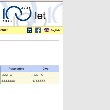
ntact
English
Paso doble
Jive
-XXX--X
-XX---X
XXXXXXX
X-XXXXX