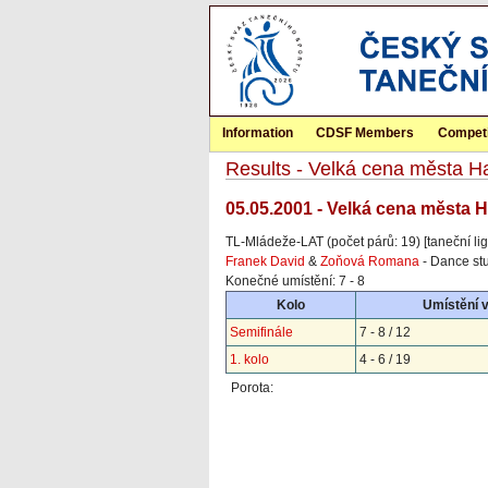
Information
CDSF Members
Competi
Results - Velká cena města H
05.05.2001 - Velká cena města H
TL-Mládeže-LAT (počet párů: 19) [taneční lig
Franek David
&
Zoňová Romana
- Dance stu
Konečné umístění: 7 - 8
Kolo
Umístění 
Semifinále
7 - 8 / 12
1. kolo
4 - 6 / 19
Porota: