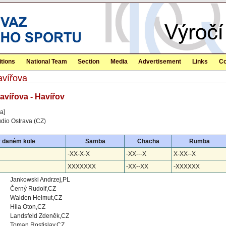
tions
National Team
Section
Media
Advertisement
Links
Co
avířova
avířova - Havířov
a]
dio Ostrava (CZ)
v daném kole
Samba
Chacha
Rumba
-XX-X-X
-XX---X
X-XX--X
XXXXXXX
-XX--XX
-XXXXXX
Jankowski Andrzej,PL
Černý Rudolf,CZ
Walden Helmut,CZ
Hila Oton,CZ
Landsfeld Zdeněk,CZ
Toman Rostislav,CZ