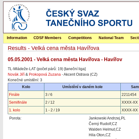
Information
CDSF Members
Competitions
National Team
Sect
Results - Velká cena města Havířova
05.05.2001 - Velká cena města Havířova - Havířov
TL-Mládeže-LAT (počet párů: 19) [taneční liga]
Novák Jiří
&
Prokopová Zuzana
- Akcent Ostrava (CZ)
Konečné umístění: 3
Kolo
Umístění v daném kole
Sam
Finále
3 / 6
2211454
Semifinále
2 / 12
XXXX-XX
1. kolo
1 - 2 / 19
XXXX-XX
Porota:
Jankowski Andrzej,PL
Černý Rudolf,CZ
Walden Helmut,CZ
Hila Oton,CZ