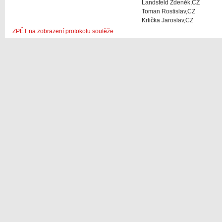
Landsfeld Zdeněk,CZ
Toman Rostislav,CZ
Krtička Jaroslav,CZ
ZPĚT na zobrazení protokolu soutěže