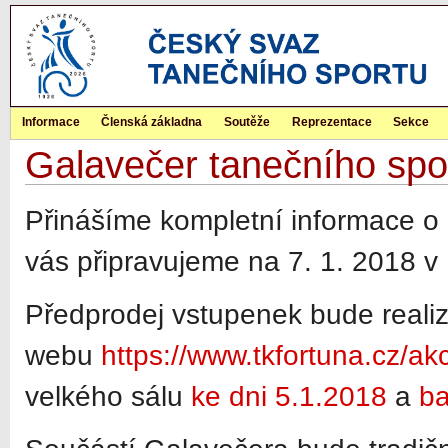
Informace
Členská základna
Soutěže
Reprezentace
Sekce
Galavečer tanečního sport
Přinášíme kompletní informace o 
vás připravujeme na 7. 1. 2018 v
Předprodej vstupenek bude realiz
webu
https://www.tkfortuna.cz/a
velkého sálu
ke dni 5.1.2018
a
ba