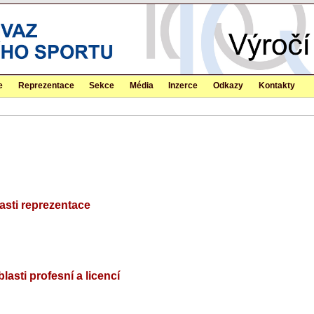
e
Reprezentace
Sekce
Média
Inzerce
Odkazy
Kontakty
lasti reprezentace
asti profesní a licencí