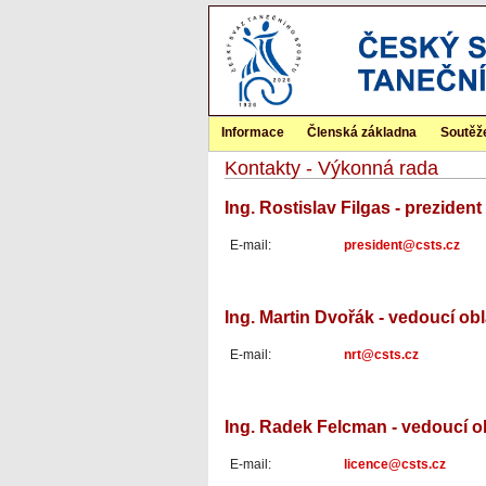
Informace
Členská základna
Soutěž
Kontakty - Výkonná rada
Ing. Rostislav Filgas - prezident
E-mail:
president@csts.cz
Ing. Martin Dvořák - vedoucí ob
E-mail:
nrt@csts.cz
Ing. Radek Felcman - vedoucí obl
E-mail:
licence@csts.cz