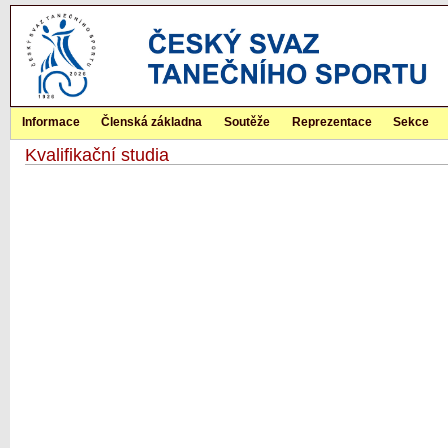
Informace
Členská základna
Soutěže
Reprezentace
Sekce
Kvalifikační studia