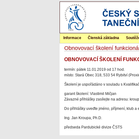
Informace
Členská základna
Soutěž
Obnovovací školení funkcionářů
OBNOVOVACÍ ŠKOLENÍ FUNKCI
termín: pátek 11.01.2019 od 17 hod.
místo: Stará Obec 318, 533 54 Rybitví (Proxim
Školení je uspořádáno v souladu s Kvalifika
garant školení: Vlastimil Mičjan
Závazné přihlášky zasílejte na adresu: kro
Do přihlášky uveďte jméno, příjmení, klub a 
Ing. Jan Kroupa, Ph.D.
předseda Pardubické divize ČSTS