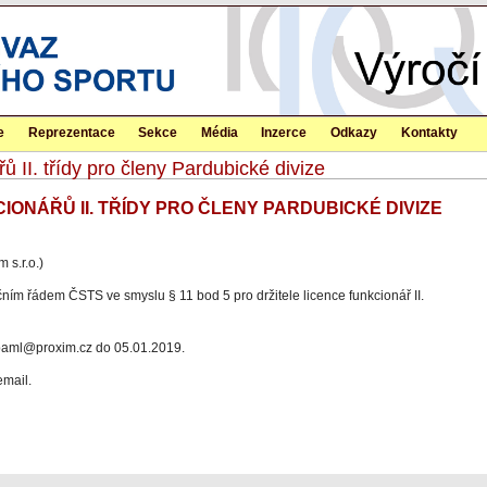
e
Reprezentace
Sekce
Média
Inzerce
Odkazy
Kontakty
 II. třídy pro členy Pardubické divize
ONÁŘŮ II. TŘÍDY PRO ČLENY PARDUBICKÉ DIVIZE
 s.r.o.)
čním řádem ČSTS ve smyslu § 11 bod 5 pro držitele licence funkcionář II.
upaml@proxim.cz do 05.01.2019.
email.