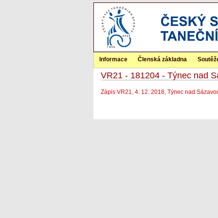
Informace
Členská základna
Soutěž
VR21 - 181204 - Týnec nad 
Zápis VR21, 4. 12. 2018, Týnec nad Sázavo