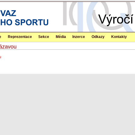
e
Reprezentace
Sekce
Média
Inzerce
Odkazy
Kontakty
Sázavou
u