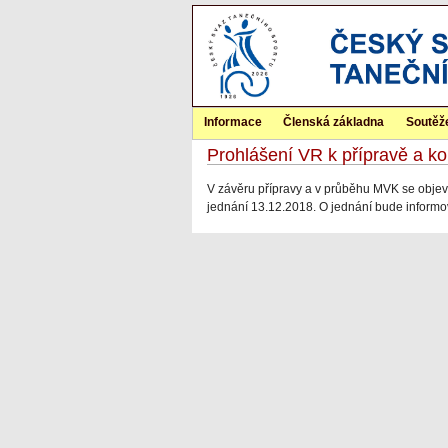
Informace
Členská základna
Soutěž
Prohlášení VR k přípravě a k
V závěru přípravy a v průběhu MVK se objevi
jednání 13.12.2018. O jednání bude inform