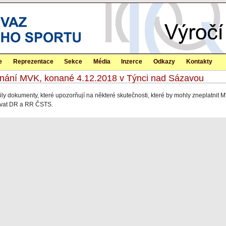
e
Reprezentace
Sekce
Média
Inzerce
Odkazy
Kontakty
onání MVK, konané 4.12.2018 v Týnci nad Sázavou
ly dokumenty, které upozorňují na některé skutečnosti, které by mohly zneplatnit M
ovat DR a RR ČSTS.