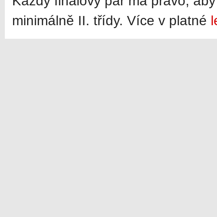
Každý finálový pár má právo, aby 
minimálně II. třídy. Více v platné
l