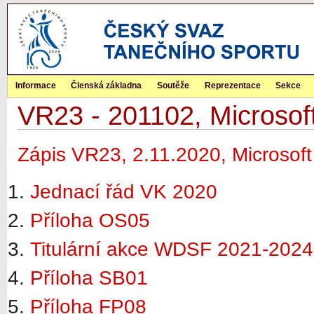
Informace
Členská základna
Soutěže
Reprezentace
Sekce
VR23 - 201102, Microsof
Zápis VR23, 2.11.2020, Microsof
Jednací řád VK 2020
Příloha OS05
Titulární akce WDSF 2021-2024
Příloha SB01
Příloha FP08