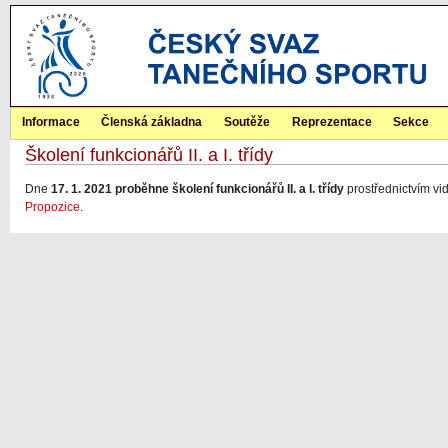
Informace
Členská základna
Soutěže
Reprezentace
Sekce
Školení funkcionářů II. a I. třídy
Dne
17. 1. 2021 proběhne školení funkcionářů II. a I. třídy
prostřednictvím vi
Propozice
.