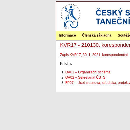
Informace
Členská základna
Soutěž
KVR17 - 210130, koresponde
Zápis KVR17, 30. 1. 2021, korespondenční
Přílohy:
OA01 – Organizační schéma
OA02 – Sekretariát ČSTS
FP07 – Účetní osnova, střediska, projek