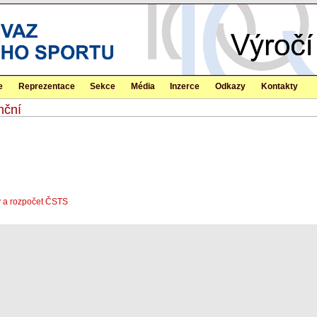
e
Reprezentace
Sekce
Média
Inzerce
Odkazy
Kontakty
nční
ty a rozpočet ČSTS