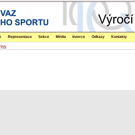
e
Reprezentace
Sekce
Média
Inzerce
Odkazy
Kontakty
ams