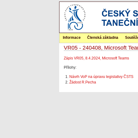
Informace
Členská základna
Soutěž
VR05 - 240408, Microsoft Te
Zápis VR05, 8.4.2024, Microsoft Teams
Přílohy:
Návrh VoP na úpravu legislativy ČSTS
Žádost R.Pecha