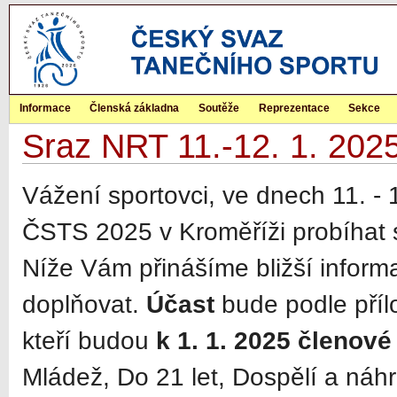
Informace
Členská základna
Soutěže
Reprezentace
Sekce
Sraz NRT 11.-12. 1. 202
Vážení sportovci, ve dnech 11. -
ČSTS 2025 v Kroměříži probíhat 
Níže Vám přinášíme bližší infor
doplňovat.
Účast
bude podle pří
kteří budou
k 1. 1. 2025 členové
Mládež, Do 21 let, Dospělí a náhr