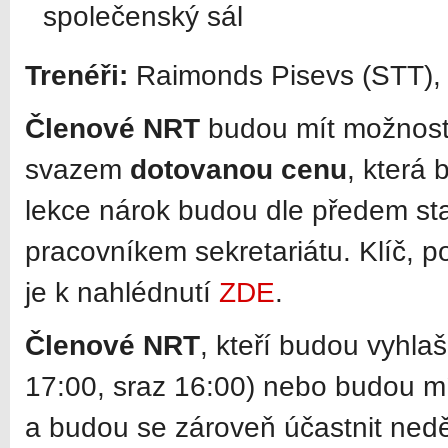
společenský sál
Trenéři:
Raimonds Pisevs (STT), 
Členové NRT
budou mít možnost
svazem
dotovanou cenu
, která 
lekce nárok budou dle předem st
pracovníkem sekretariátu. Klíč, p
je k nahlédnutí
ZDE
.
Členové NRT
, kteří budou vyhl
17:00, sraz 16:00) nebo budou mít
a budou se zároveň účastnit ned