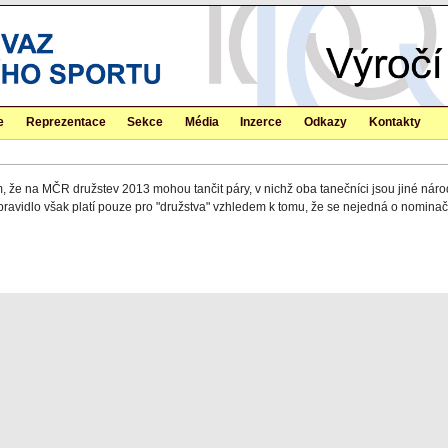
e
Reprezentace
Sekce
Média
Inzerce
Odkazy
Kontakty
 že na MČR družstev 2013 mohou tančit páry, v nichž oba tanečníci jsou jiné náro
to pravidlo však platí pouze pro "družstva" vzhledem k tomu, že se nejedná o nominač