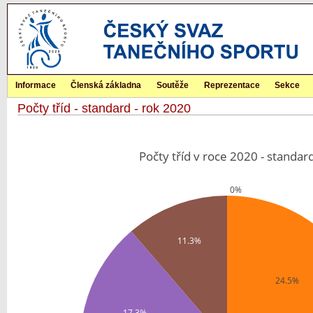
Informace
Členská základna
Soutěže
Reprezentace
Sekce
Počty tříd - standard - rok 2020
Počty tříd v roce 2020 - standar
0%
11.3%
24.5%
17.3%