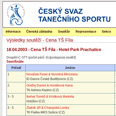
Informace
Členská základna
Soutěže
Reprezentace
Sekce
Výsledky soutěží - Cena TŠ Fíla
18.04.2003 - Cena TŠ Fíla - Hotel Park Prachatice
Dospělí-C-STT (počet párů: 6) [postupová soutěž]
Semifinále
Pořadí
Jméno
1
Nováček Pavel & Novotná Miroslava
ID Dance České Budějovice (CZ)
2
Ondřej Daniel & Horálková Hana
TK Admira Kladno (CZ)
3 - 5
Ibehej Tomáš & Kristková Markéta
Holýšov (CZ)
3 - 5
Zlatník Jiří & Chalupská Lenka
TK Fialka-MKS Sušice (CZ)