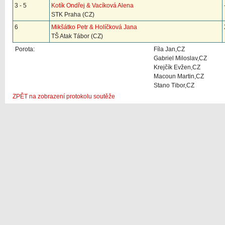
3 - 5
Kotík Ondřej & Vacíková Alena
STK Praha (CZ)
6
Mikšátko Petr & Holíčková Jana
TŠ Atak Tábor (CZ)
Porota:
Fíla Jan,CZ
Gabriel Miloslav,CZ
Krejčík Evžen,CZ
Macoun Martin,CZ
Stano Tibor,CZ
ZPĚT na zobrazení protokolu soutěže