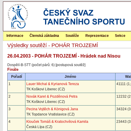
Informace
Členská základna
Soutěže
Reprezentace
Sekce
Výsledky soutěží - POHÁR TROJZEMÍ
26.04.2003 - POHÁR TROJZEMÍ - Hrádek nad Nisou
Dospělí-B-STT (počet párů: 6) [postupová soutěž]
Finále
Pořadí
Jméno
Wal
1
Lauer Michal & Kyrianová Tereza
41111 (1,
TK Koškovi Liberec (CZ)
2
Novák Karel & Pozděnová Petra
12232 (2
TK Koškovi Liberec (CZ)
3
Pecina Vojtěch & Königová Jana
34324 (3
TK Topdance Vratislavice (CZ)
4
Klouček Tomáš & Kratochvílová Kamila
23443 (3
Česká Lípa (CZ)