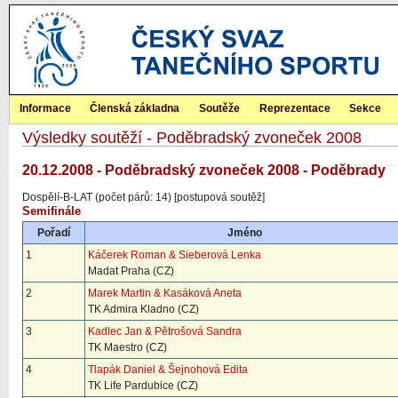
Informace
Členská základna
Soutěže
Reprezentace
Sekce
Výsledky soutěží - Poděbradský zvoneček 2008
20.12.2008 - Poděbradský zvoneček 2008 - Poděbrady
Dospělí-B-LAT (počet párů: 14) [postupová soutěž]
Semifinále
Pořadí
Jméno
1
Káčerek Roman & Sieberová Lenka
Madat Praha (CZ)
2
Marek Martin & Kasáková Aneta
TK Admira Kladno (CZ)
3
Kadlec Jan & Pětrošová Sandra
TK Maestro (CZ)
4
Tlapák Daniel & Šejnohová Edita
TK Life Pardubice (CZ)