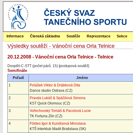
Informace
Členská základna
Soutěže
Reprezentace
Sekce
Výsledky soutěží - Vánoční cena Orla Telnice
20.12.2008 - Vánoční cena Orla Telnice - Telnice
Dospělí-C-STT (počet párů: 15) [postupová soutěž]
Semifinále
Pořadí
Jméno
1
Polášek Viktor & Drábková Dita
Dance studio Ostrava (CZ)
2
Pravda Lukáš & Spáčilová Simona
KST Quick Olomouc (CZ)
3
Vořechovský Tomáš & Pacolová Lucie
TK Fortuna Zlín (CZ)
4
Földes Igor & Kundisová Miroslava
KTŠ Interklub Madit Bratislava (SK)