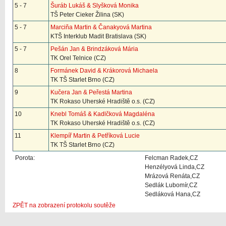
5 - 7
Šuráb Lukáš & Slyšková Monika
TŠ Peter Cieker Žilina (SK)
5 - 7
Marciňa Martin & Čanakyová Martina
KTŠ Interklub Madit Bratislava (SK)
5 - 7
Pešán Jan & Brindzáková Mária
TK Orel Telnice (CZ)
8
Formánek David & Krákorová Michaela
TK TŠ Starlet Brno (CZ)
9
Kučera Jan & Peřestá Martina
TK Rokaso Uherské Hradiště o.s. (CZ)
10
Knebl Tomáš & Kadlčková Magdaléna
TK Rokaso Uherské Hradiště o.s. (CZ)
11
Klempíř Martin & Petříková Lucie
TK TŠ Starlet Brno (CZ)
Porota:
Felcman Radek,CZ
Henzélyová Linda,CZ
Mrázová Renáta,CZ
Sedlák Lubomír,CZ
Sedláková Hana,CZ
ZPĚT na zobrazení protokolu soutěže