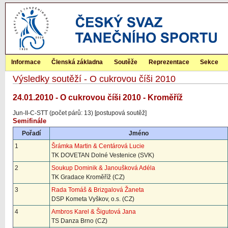
Informace
Členská základna
Soutěže
Reprezentace
Sekce
Výsledky soutěží - O cukrovou číši 2010
24.01.2010 - O cukrovou číši 2010 - Kroměříž
Jun-II-C-STT (počet párů: 13) [postupová soutěž]
Semifinále
Pořadí
Jméno
1
Šrámka Martin & Centárová Lucie
TK DOVETAN Dolné Vestenice (SVK)
2
Soukup Dominik & Janoušková Adéla
TK Gradace Kroměříž (CZ)
3
Rada Tomáš & Brizgalová Žaneta
DSP Kometa Vyškov, o.s. (CZ)
4
Ambros Karel & Šigutová Jana
TS Danza Brno (CZ)