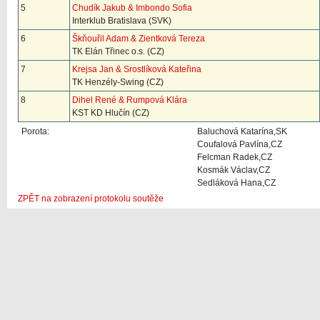
5
Chudík Jakub & Imbondo Sofia
Interklub Bratislava (SVK)
6
Škňouřil Adam & Zientková Tereza
TK Elán Třinec o.s. (CZ)
7
Krejsa Jan & Srostlíková Kateřina
TK Henzély-Swing (CZ)
8
Dihel René & Rumpová Klára
KST KD Hlučín (CZ)
Porota:
Baluchová Katarína,SK
Coufalová Pavlína,CZ
Felcman Radek,CZ
Kosmák Václav,CZ
Sedláková Hana,CZ
ZPĚT na zobrazení protokolu soutěže