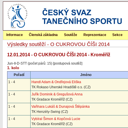
Informace
Členská základna
Soutěže
Reprezentace
Sekce
Výsledky soutěží - O CUKROVOU ČÍŠI 2014
12.01.2014 - O CUKROVOU ČÍŠI 2014 - Kroměříž
Jun-II-D-STT (počet párů: 15) [postupová soutěž]
1. kolo
Pořadí
Jméno
1 - 4
Handl Adam & Ondřejová Eliška
TK Rokaso Uherské Hradiště o.s. (CZ)
1 - 4
Juřík Dominik & Gregušová Anna
TK Gradace Kroměříž (CZ)
1 - 4
Vaňhara Lukáš & Dunajová Štěpánka
TK Henzély-Swing (CZ)
1 - 4
Vybíral Šimon & Kopčová Lucie
TK Gradace Kroměříž (CZ)