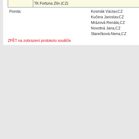
TK Fortuna Zlín (CZ)
Porota:
Kosmák Václav,CZ
Kučera Jaroslav,CZ
Mrázová Renáta,CZ
Novotná Jana,CZ
Starečková Alena,CZ
ZPĚT na zobrazení protokolu soutěže