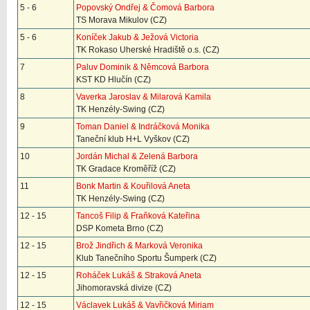
5 - 6
Popovský Ondřej & Čomová Barbora
TS Morava Mikulov (CZ)
5 - 6
Koníček Jakub & Ježová Victoria
TK Rokaso Uherské Hradiště o.s. (CZ)
7
Paluv Dominik & Němcová Barbora
KST KD Hlučín (CZ)
8
Vaverka Jaroslav & Milarová Kamila
TK Henzély-Swing (CZ)
9
Toman Daniel & Indráčková Monika
Taneční klub H+L Vyškov (CZ)
10
Jordán Michal & Zelená Barbora
TK Gradace Kroměříž (CZ)
11
Bonk Martin & Kouřilová Aneta
TK Henzély-Swing (CZ)
12 - 15
Tancoš Filip & Fraňková Kateřina
DSP Kometa Brno (CZ)
12 - 15
Brož Jindřich & Marková Veronika
Klub Tanečního Sportu Šumperk (CZ)
12 - 15
Roháček Lukáš & Straková Aneta
Jihomoravská divize (CZ)
12 - 15
Václavek Lukáš & Vavřičková Miriam