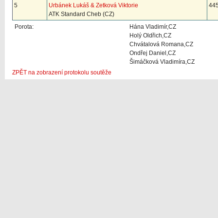
5
Urbánek Lukáš & Zetková Viktorie
445
ATK Standard Cheb (CZ)
Porota:
Hána Vladimír,CZ
Holý Oldřich,CZ
Chvátalová Romana,CZ
Ondřej Daniel,CZ
Šimáčková Vladimíra,CZ
ZPĚT na zobrazení protokolu soutěže