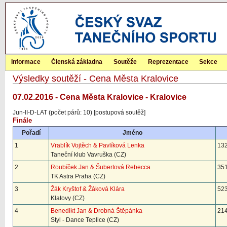
Informace
Členská základna
Soutěže
Reprezentace
Sekce
Výsledky soutěží - Cena Města Kralovice
07.02.2016 - Cena Města Kralovice - Kralovice
Jun-II-D-LAT (počet párů: 10) [postupová soutěž]
Finále
Pořadí
Jméno
1
Vrablík Vojtěch & Pavlíková Lenka
132
Taneční klub Vavruška (CZ)
2
Roubíček Jan & Šubertová Rebecca
351
TK Astra Praha (CZ)
3
Žák Kryštof & Žáková Klára
523
Klatovy (CZ)
4
Benedikt Jan & Drobná Štěpánka
214
Styl - Dance Teplice (CZ)