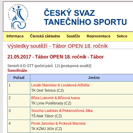
Informace
Členská základna
Soutěže
Reprezentace
Sekce
Výsledky soutěží - Tábor OPEN 18. ročník
21.05.2017 - Tábor OPEN 18. ročník - Tábor
Senioři-II-D-STT (počet párů: 12) [postupová soutěž]
Semifinále
Pořadí
Jméno
1
Lesák Stanislav & Lesáková Alžběta
TK Orel Telnice (CZ)
2
Bříza Lubomír & Břízová Ivana
TK Linie Poděbrady (CZ)
3
Soucha Ladislav & Pekarovičová Jitka
TŠ Atak Tábor (CZ)
4
Picek Jaroslav & Picková Marcela
TK KZMJ Jičín (CZ)