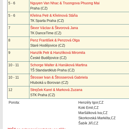
5 - 6
Nguyen Van Nhac & Truongova Phuong Mai
Praha (CZ)
5 - 6
Křelina Petr & Křelinová Stáňa
TK Sparta Praha (CZ)
7
Škvor Václav & Škvorová Jana
TK DanceTime (CZ)
8
Penz František & Penzová Olga
Staré Hodějovice (CZ)
9
Hanzlík Petr & Hanzlíková Miromila
České Budějovice (CZ)
10 - 11
Schorge Walter & Hanáková Martina
TŠ Standardklub Praha (CZ)
10 - 11
Štrosser Ivan & Štrosserová Gabriela
Hluboká u Borovan (CZ)
12
Strejček Karel & Marková Zuzana
STK Praha (CZ)
Porota:
Henzély Igor,CZ
Koki Emil,CZ
Maršálková Iva,CZ
Skorkovská Markéta,CZ
Šabík Jiří,CZ