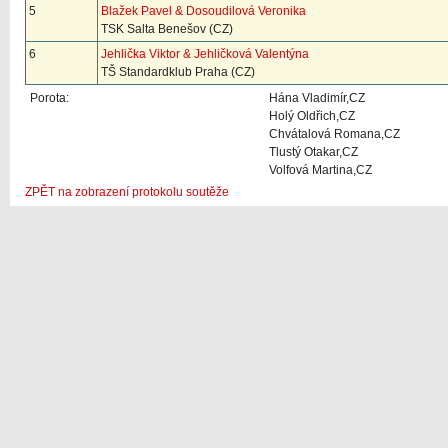
5
Blažek Pavel & Dosoudilová Veronika
TSK Salta Benešov (CZ)
6
Jehlička Viktor & Jehličková Valentýna
TŠ Standardklub Praha (CZ)
Porota:
Hána Vladimír,CZ
Holý Oldřich,CZ
Chvátalová Romana,CZ
Tlustý Otakar,CZ
Volfová Martina,CZ
ZPĚT na zobrazení protokolu soutěže