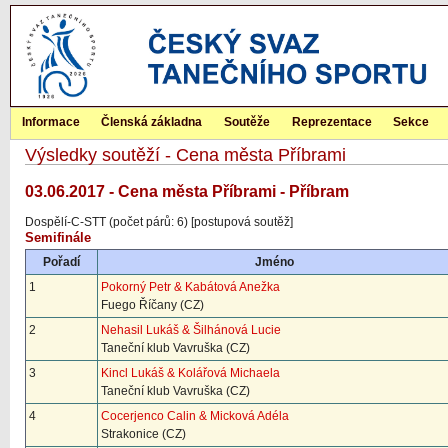
Informace
Členská základna
Soutěže
Reprezentace
Sekce
Výsledky soutěží - Cena města Příbrami
03.06.2017 - Cena města Příbrami - Příbram
Dospělí-C-STT (počet párů: 6) [postupová soutěž]
Semifinále
Pořadí
Jméno
1
Pokorný Petr & Kabátová Anežka
Fuego Říčany (CZ)
2
Nehasil Lukáš & Šilhánová Lucie
Taneční klub Vavruška (CZ)
3
Kincl Lukáš & Kolářová Michaela
Taneční klub Vavruška (CZ)
4
Cocerjenco Calin & Micková Adéla
Strakonice (CZ)