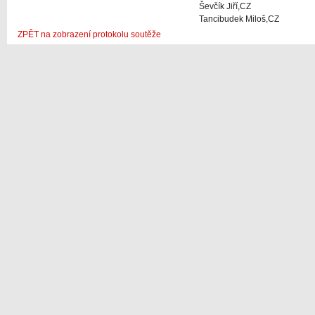
Ševčík Jiří,CZ
Tancibudek Miloš,CZ
ZPĚT na zobrazení protokolu soutěže