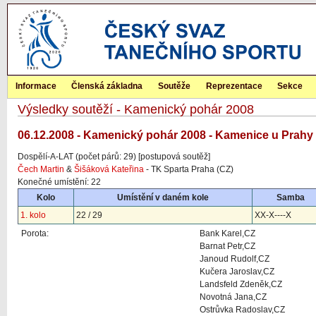
Informace
Členská základna
Soutěže
Reprezentace
Sekce
Výsledky soutěží - Kamenický pohár 2008
06.12.2008 - Kamenický pohár 2008 - Kamenice u Prahy
Dospělí-A-LAT (počet párů: 29) [postupová soutěž]
Čech Martin
&
Šišáková Kateřina
- TK Sparta Praha (CZ)
Konečné umístění: 22
Kolo
Umístění v daném kole
Samba
1. kolo
22 / 29
XX-X----X
Porota:
Bank Karel,CZ
Barnat Petr,CZ
Janoud Rudolf,CZ
Kučera Jaroslav,CZ
Landsfeld Zdeněk,CZ
Novotná Jana,CZ
Ostrůvka Radoslav,CZ