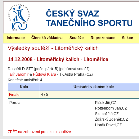
Informace
Členská základna
Soutěže
Reprezentace
Sekce
Výsledky soutěží - Litoměřický kalich
14.12.2008 - Litoměřický kalich - Litoměřice
Dospělí-D-STT (počet párů: 5) [pohárová soutěž]
Talíř Jaromír
&
Hůdová Klára
- TK Astra Praha (CZ)
Konečné umístění: 4
Kolo
Umístění v daném kole
Finále
4 / 5
Porota:
Plšek Jiří,CZ
Rottenborn Jan,CZ
Stumpf Jiří,CZ
Žďárský Zdeněk,CZ
Horák Pavel,CZ
ZPĚT na zobrazení protokolu soutěže